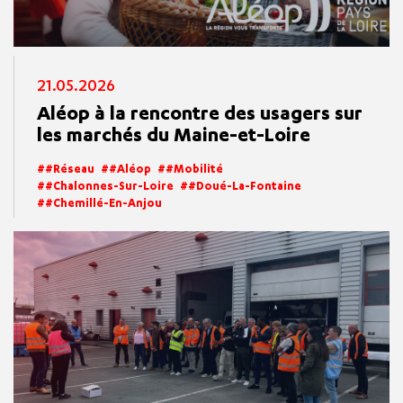
21.05.2026
Aléop à la rencontre des usagers sur
les marchés du Maine-et-Loire
#réseau
#aléop
#mobilité
#Chalonnes-Sur-Loire
#Doué-La-Fontaine
#Chemillé-En-Anjou