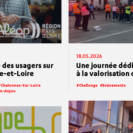
18.05.2026
 des usagers sur
Une journée dédi
e-et-Loire
à la valorisation
#Chalonnes-Sur-Loire
Challenge
Evénements
En-Anjou