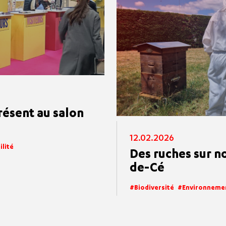
ésent au salon
12.02.2026
lité
Des ruches sur no
de-Cé
Biodiversité
Environneme