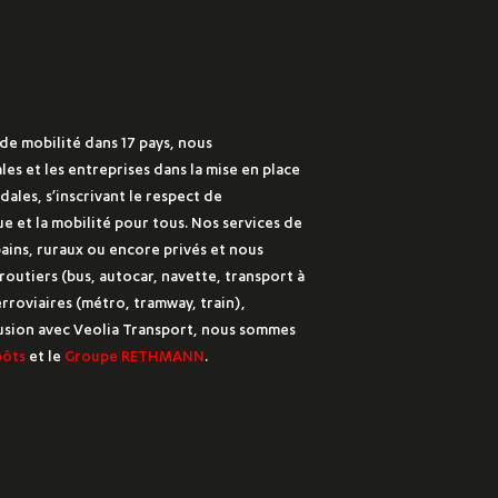
de mobilité dans 17 pays, nous
les et les entreprises dans la mise en place
ales, s’inscrivant le respect de
e et la mobilité pour tous. Nos services de
bains, ruraux ou encore privés et nous
outiers (bus, autocar, navette, transport à
rroviaires (métro, tramway, train),
 fusion avec Veolia Transport, nous sommes
pôts
et le
Groupe RETHMANN
.