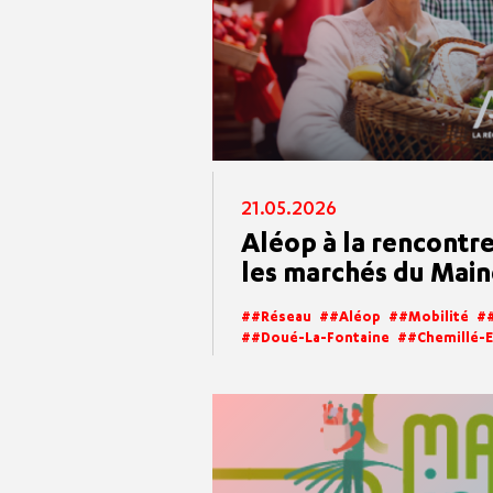
21.05.2026
Aléop à la rencontre
les marchés du Main
#réseau
#aléop
#mobilité
#Doué-La-Fontaine
#Chemillé-